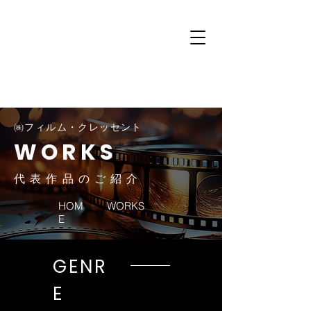
サイトのご案内
トップ
プライバシーポリシー
会社概要
代表作品
お問い合わせ
㈱フィルム・クレッセント
WORKS
代 表 作 品 の ご 紹 介
HOM
WORKS
E
GENR
E