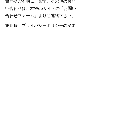
質問やご不明点、苦情、その他のお問
い合わせは、本Webサイトの「お問い
合わせフォーム」よりご連絡下さい。
第９条 プライバシーポリシーの変更
（1）本ポリシーの内容は、法令その
他本ポリシーの別段の定めのある事項
を除いて、ユーザーに通知することな
く変更することができるものとし
ます。
（2）当社が別途定める場合を除い
て、変更後のプライバシーポリシー
は、本Webサイトに掲示した時から効
力を
生じるものとします。
第１０条 お問い合わせ窓口