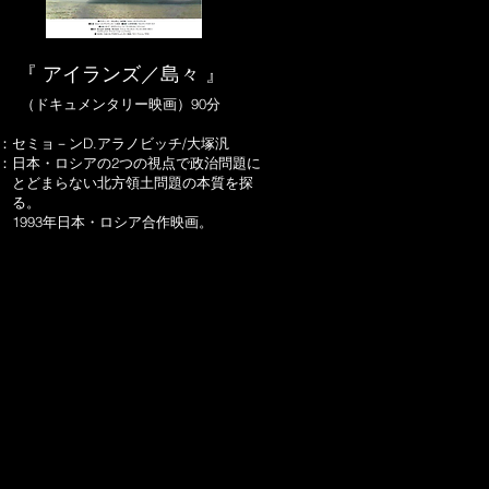
『 アイランズ／島々 』
（ドキュメンタリー映画）90分
：セミョ－ンD.アラノビッチ/大塚汎
：日本・ロシアの2つの視点で政治問題に
どまらない北方領土問題の本質を探
る。
93年日本・ロシア合作映画。