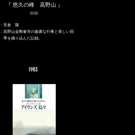
『 悠久の峰 高野山 』
60分
：笠倉 隆
：高野山金剛峯寺の厳粛な行事と美しい四
を織り込んだ記録。
1983