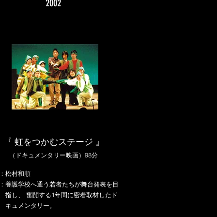
2002
『 虹をつかむステージ 』
（ドキュメンタリー映画）98分
：松村和順
：養護学校へ通う若者たちが舞台発表を目
し、 奮闘する1年間に密着取材したド
ュメンタリー。