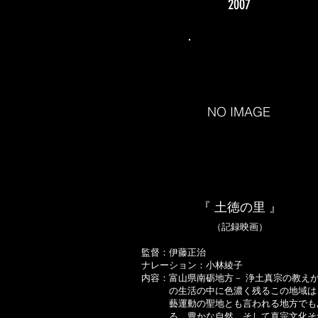
2007
NO IMAGE
『 土徳の里 』
（記録映画）
監督：伊藤正治
ナレーション：小林綾子
内容：富山県南砺地方－ 浄土真宗の教え
の生活の中に色濃く残るこの地域は
藝運動の聖地とも言われる地方でも
る。豊かな自然、そして真宗文化そ