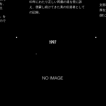
60年にわたり正しい民藝の道を世に訴
を、
文部
え、啓蒙し続けてきた美の伝道者として
土
厚生
の記録。
(財
」を
ので
1997
NO IMAGE