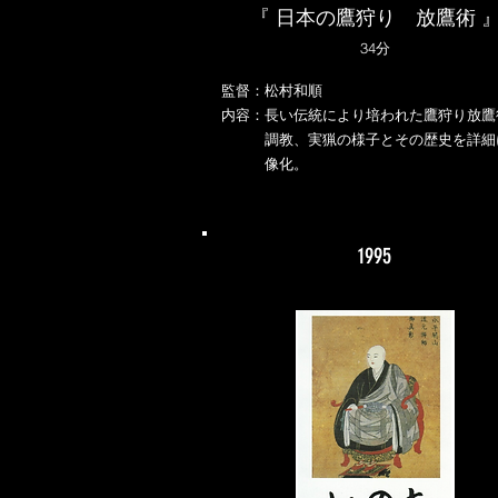
『 日本の鷹狩り 放鷹術 
34分
監督：松村和順
内容：長い伝統により培われた鷹狩り放鷹
調教、実猟の様子とその歴史を詳細
像化。
1995