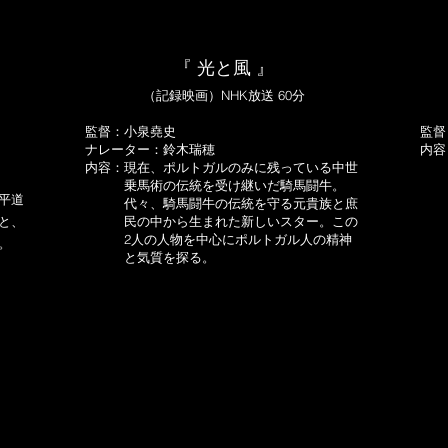
『 光と風 』
（記録映画）NHK放送 60分
監督：小泉堯史
監督
ナレーター：鈴木瑞穂
内容
内容：現在、ポルトガルのみに残っている中世
と
乗馬術の伝統を受け継いだ騎馬闘牛。
平道
代々、騎馬闘牛の伝統を守る元貴族と庶
19
と、
民の中から生まれた新しいスター。この
2人の人物を中心にポルトガル人の精神
。
と気質を探る。
DVD購入ご希望の方は、下記WEB FORMからお問合わせ下さい。
（在庫限り、一般用価格2,000円～5,000円）