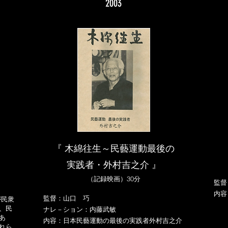
2003
『 木綿往生～
民藝運動最後の
実践者・外村吉之介 』
（記録映画）30分
監督
内容
監督：山口 巧
が民衆
指
、民
ナレ－ション：内藤武敏
キ
あ
内容：日本民藝運動の最後の実践者外村吉之介
れら