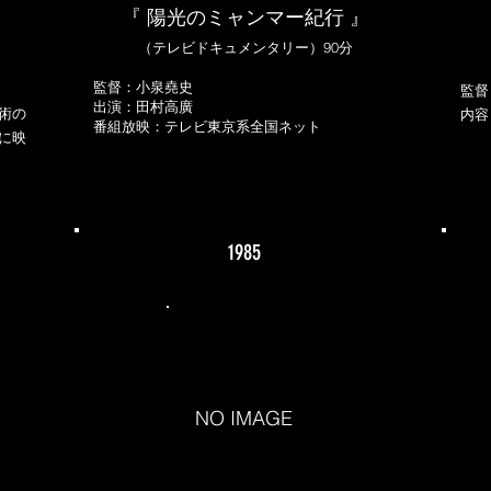
』
『 陽光のミャンマー紀行 』
（テレビドキュメンタリー）90分
監督：小泉堯史
監督
出演：田村高廣
術の
内容
番組放映：テレビ東京系全国ネット
に映
季
1985
NO IMAGE