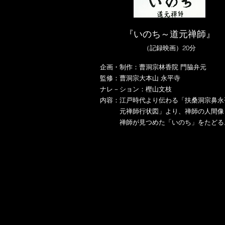
『いのち～道元禅師』
（記録映画）20分
企画・制作：曹洞宗林香院 門脇弁元
監修：曹洞宗大本山 永平寺
ナレ－ション：樫山文枝
内容：江戸時代より伝わる「扶桑洞宗鼻永
元禅師行状図」より、禅師の人間像
禅師が見つめた「いのち」をたどる